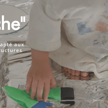
che"
dapté aux
ructures