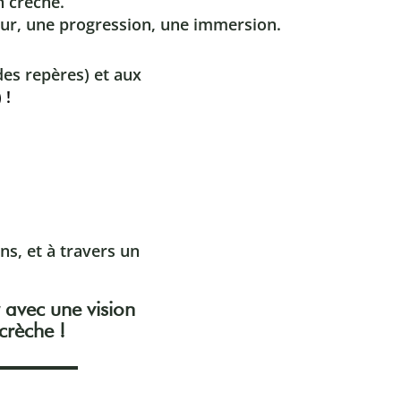
n crèche.
teur, une progression, une immersion.
es repères) et aux
 !
s, et à travers un
r avec une vision
crèche !