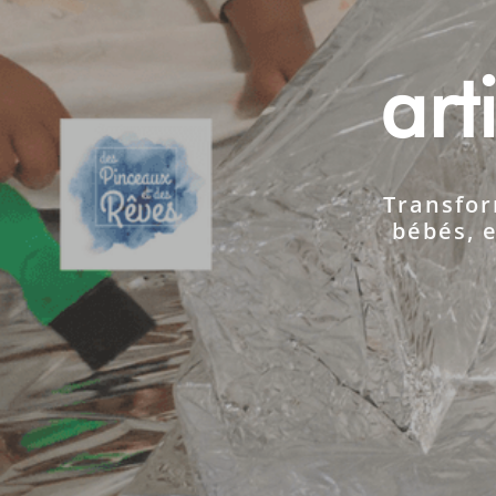
art
Transfor
bébés, 