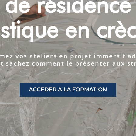
de résidence
istique en crè
mez vos ateliers en projet immersif a
et sachez comment le présenter aux st
ACCEDER A LA FORMATION