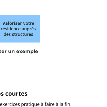
Valoriser
votre
résidence auprès
des structures
yser un exemple